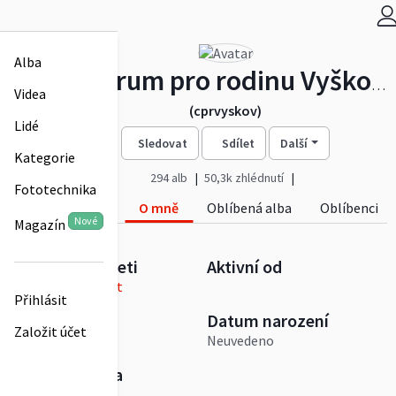
Alba
Centrum pro rodinu Vyškov, z.s.
Videa
(cprvyskov)
Lidé
Sledovat
Sdílet
Další
Kategorie
294 alb
50,3k zhlédnutí
Fototechnika
Alba
Videa
O mně
Oblíbená alba
Oblíbenci
Nové
Magazín
Adresa na Rajčeti
Aktivní od
cprvyskov.rajce.net
Přihlásit
Pohlaví
Datum narození
Založit účet
Neuvedeno
Neuvedeno
Webová adresa
Neuvedeno